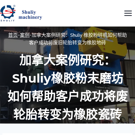
跳
到
内
容
首页
-
案例
-
加拿大案例研究：Shuliy 橡胶粉碎机如何帮助
客户成功将废旧轮胎转变为橡胶地砖
加拿大案例研究：
Shuliy橡胶粉末磨坊
如何帮助客户成功将废
轮胎转变为橡胶瓷砖