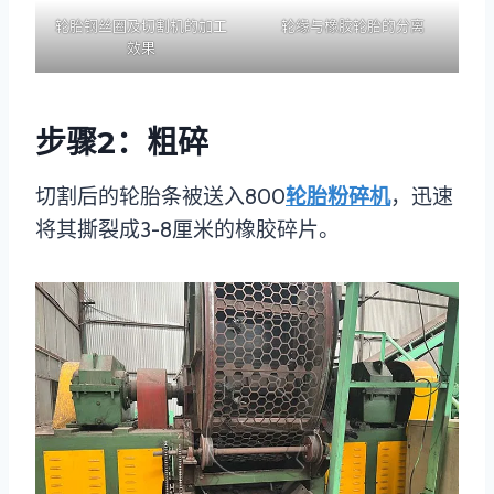
轮胎钢丝圈及切割机的加工
轮缘与橡胶轮胎的分离
效果
步骤2：粗碎
切割后的轮胎条被送入800
轮胎粉碎机
，迅速
将其撕裂成3-8厘米的橡胶碎片。