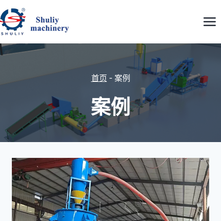
跳
到
内
容
首页
-
案例
案例