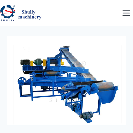
跳
到
内
容