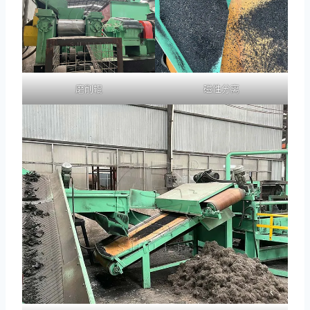
磨削辊
磁性分离