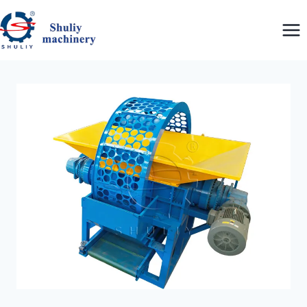
跳
到
内
容