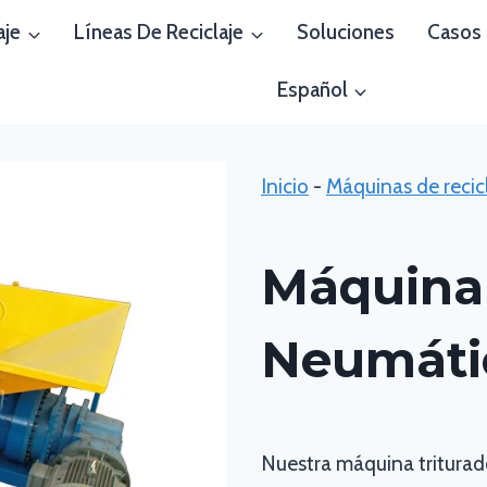
aje
Líneas De Reciclaje
Soluciones
Casos
Español
Inicio
-
Máquinas de recic
Máquina 
Neumáti
Nuestra máquina triturad