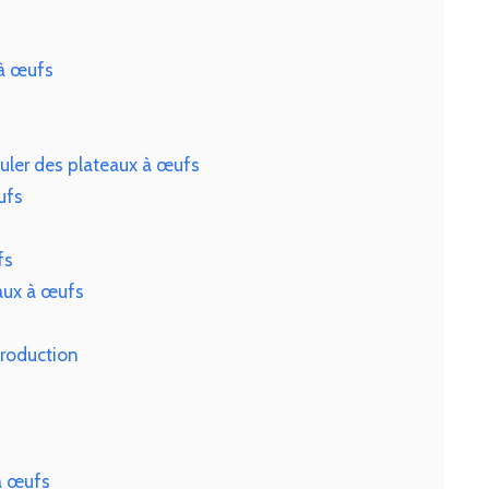
 à œufs
s
uler des plateaux à œufs
ufs
fs
eaux à œufs
production
à œufs