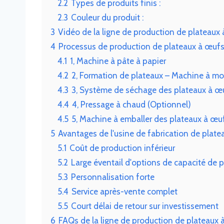
2.2
Types de produits finis :
2.3
Couleur du produit :
3
Vidéo de la ligne de production de plateaux
4
Processus de production de plateaux à œuf
4.1
1, Machine à pâte à papier
4.2
2, Formation de plateaux – Machine à mo
4.3
3, Système de séchage des plateaux à œ
4.4
4, Pressage à chaud (Optionnel)
4.5
5, Machine à emballer des plateaux à œu
5
Avantages de l'usine de fabrication de plat
5.1
Coût de production inférieur
5.2
Large éventail d'options de capacité de 
5.3
Personnalisation forte
5.4
Service après-vente complet
5.5
Court délai de retour sur investissement
6
FAQs de la ligne de production de plateaux 