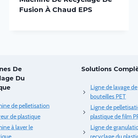
Fusion À Chaud EPS
nes De
Solutions Compl
lage Du
ique
Ligne de lavage de
bouteilles PET
ine de pelletisation
Ligne de pelletisat
eur de plastique
plastique de film P
ine à laver le
Ligne de granulati
tique
recyclage du plast