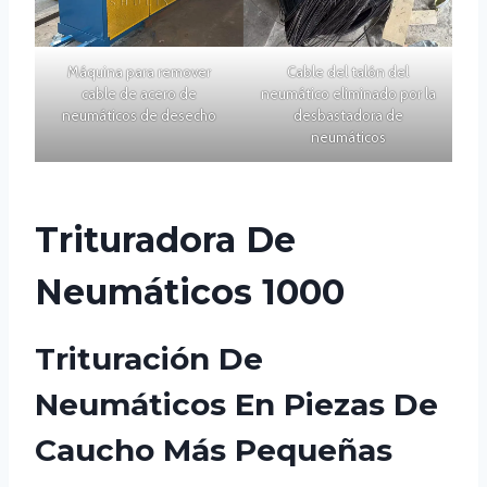
Máquina para remover
Cable del talón del
cable de acero de
neumático eliminado por la
neumáticos de desecho
desbastadora de
neumáticos
Trituradora De
Neumáticos 1000
Trituración De
Neumáticos En Piezas De
Caucho Más Pequeñas