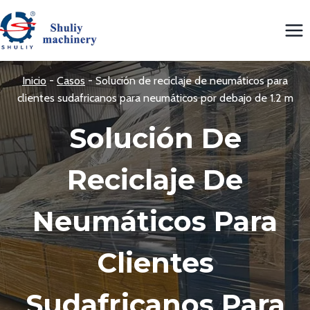
Saltar
al
contenido
Inicio
-
Casos
-
Solución de reciclaje de neumáticos para
clientes sudafricanos para neumáticos por debajo de 1.2 m
Solución De
Reciclaje De
Neumáticos Para
Clientes
Sudafricanos Para