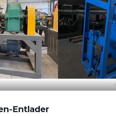
D
en-Entlader