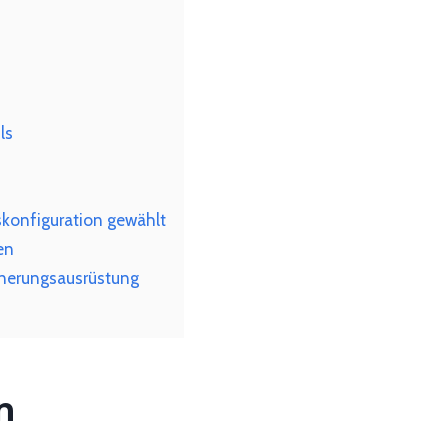
ls
konfiguration gewählt
en
einerungsausrüstung
n