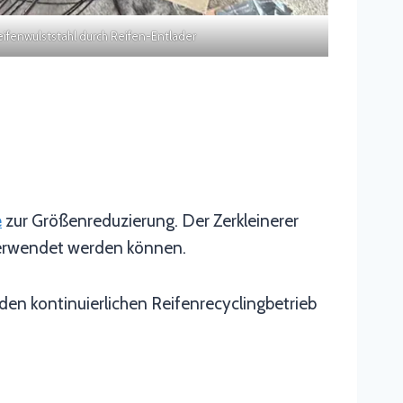
eifenwulststahl durch Reifen-Entlader
e
zur Größenreduzierung. Der Zerkleinerer
 verwendet werden können.
 den kontinuierlichen Reifenrecyclingbetrieb