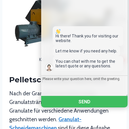
Whatsapp
Email
Hi there! Thank you for visiting our
website.
Wechat
Let me know if you need any help.
Kunststofffoliengranulator
1
You can chat with me to get the
Chat
latest quote or any questions.
Pelletschneidemaschine
Nach der Granulierung müssen lange
Granulatstränge oft in gleichmäßig große
SEND
Granulate für verschiedene Anwendungen
geschnitten werden.
Granulat-
Schneidemaschinen
sind für diese Aufgabe