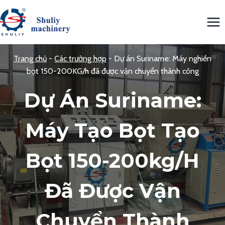
Skip
to
content
Trang chủ
-
Các trường hợp
-
Dự án Suriname: Máy nghiền
bọt 150-200KG/h đã được vận chuyển thành công
Dự Án Suriname:
Máy Tạo Bọt Tạo
Bọt 150-200kg/h
Đã Được Vận
Chuyển Thành