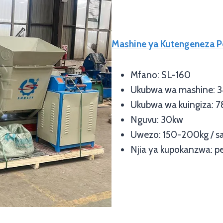
Mashine ya Kutengeneza Pe
Mfano: SL-160
Ukubwa wa mashine: 
Ukubwa wa kuingiza: 
Nguvu: 30kw
Uwezo: 150-200kg / s
Njia ya kupokanzwa: pe