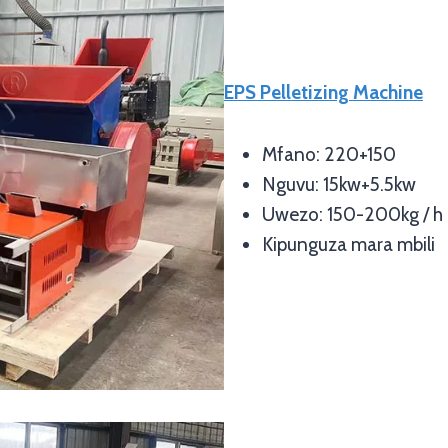
EPS Pelletizing Machine
Mfano: 220+150
Nguvu: 15kw+5.5kw
Uwezo: 150-200kg / h
Kipunguza mara mbili