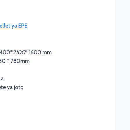
llet ya EPE
3400*
2100
* 1600 mm
780 * 780mm
aa
te ya joto