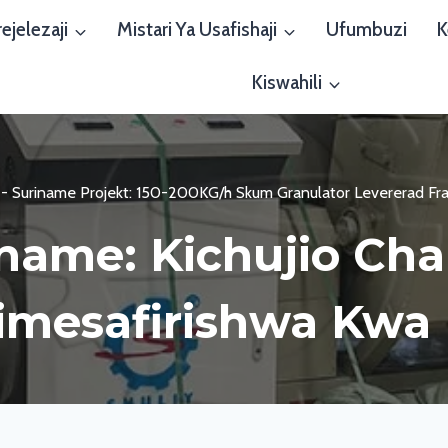
ejelezaji
Mistari Ya Usafishaji
Ufumbuzi
K
Kiswahili
-
Suriname Projekt: 150-200KG/h Skum Granulator Levererad Fr
name: Kichujio Cha
imesafirishwa Kwa 