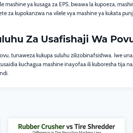
ile mashine ya kusaga za EPS, bwawa la kupoeza, mashine
pete za kupokanzwa na vilele vya mashine ya kukata punje
uluhu Za Usafishaji Wa Pov
ovu, tunaweza kukupa suluhu zilizobinafsishwa. Iwe una
saidia kuchagua mashine inayofaa ili kuboresha tija na 
ndi.