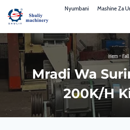
Skip
Nyumbani
Mashine Za Ur
to
content
Hem
-
Fall
Mradi Wa Suri
200K/h K