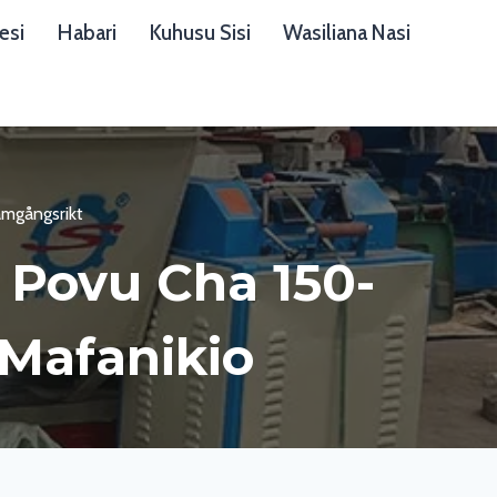
esi
Habari
Kuhusu Sisi
Wasiliana Nasi
amgångsrikt
 Povu Cha 150-
Mafanikio