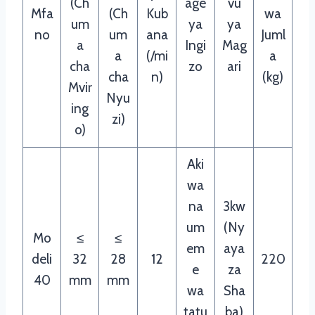
(Ch
age
vu
Mfa
(Ch
Kub
wa
um
ya
ya
no
um
ana
Juml
a
Ingi
Mag
a
(/mi
a
cha
zo
ari
cha
n)
(kg)
Mvir
Nyu
ing
zi)
o)
Aki
wa
na
3kw
um
(Ny
Mo
≤
≤
em
aya
deli
32
28
12
220
e
za
40
mm
mm
wa
Sha
tatu
ba)