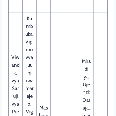
i.
Ku
mb
uka:
Vipi
mo
Viw
vya
Mira
and
juu
di
a
ni
ya
vya
kwa
Uje
Sar
mar
nzi:
uji
eje
Dar
vya
o.
Mas
aja,
Pre
Vig
hine
maj