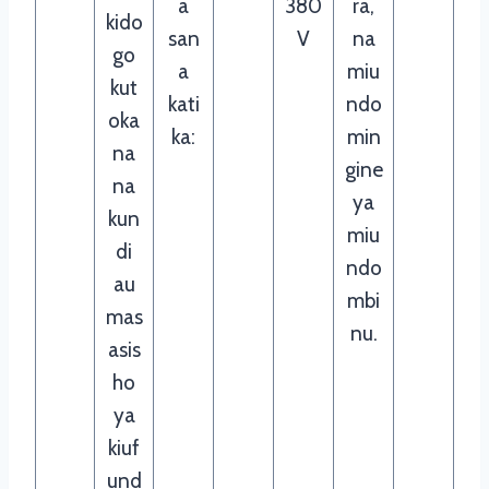
a
380
ra,
kido
san
V
na
go
a
miu
kut
kati
ndo
oka
ka:
min
na
gine
na
ya
kun
miu
di
ndo
au
mbi
mas
nu.
asis
ho
ya
kiuf
und