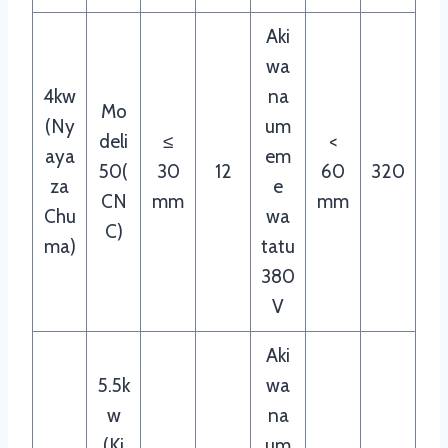
Aki
wa
4kw
na
Mo
(Ny
um
deli
≤
<
aya
em
50(
30
12
60
320
za
e
CN
mm
mm
Chu
wa
C)
ma)
tatu
380
V
Aki
5.5k
wa
w
na
(Ki
um