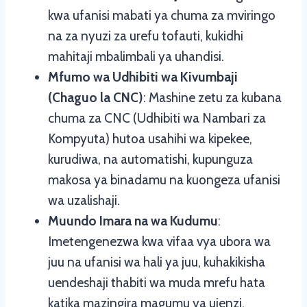
kwa ufanisi mabati ya chuma za mviringo
na za nyuzi za urefu tofauti, kukidhi
mahitaji mbalimbali ya uhandisi.
Mfumo wa Udhibiti wa Kivumbaji
(Chaguo la CNC)
: Mashine zetu za kubana
chuma za CNC (Udhibiti wa Nambari za
Kompyuta) hutoa usahihi wa kipekee,
kurudiwa, na automatishi, kupunguza
makosa ya binadamu na kuongeza ufanisi
wa uzalishaji.
Muundo Imara na wa Kudumu
:
Imetengenezwa kwa vifaa vya ubora wa
juu na ufanisi wa hali ya juu, kuhakikisha
uendeshaji thabiti wa muda mrefu hata
katika mazingira magumu ya ujenzi.