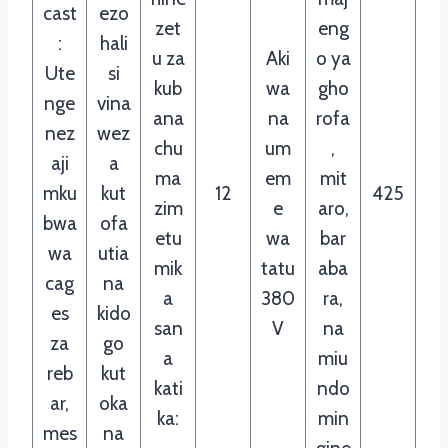
cast
ezo
zet
eng
:
hali
u za
Aki
o ya
Ute
si
kub
wa
gho
nge
vina
ana
na
rofa
nez
wez
chu
um
,
aji
a
ma
em
mit
mku
kut
12
425
zim
e
aro,
bwa
ofa
etu
wa
bar
wa
utia
mik
tatu
aba
cag
na
a
380
ra,
es
kido
san
V
na
za
go
a
miu
reb
kut
kati
ndo
ar,
oka
ka:
min
mes
na