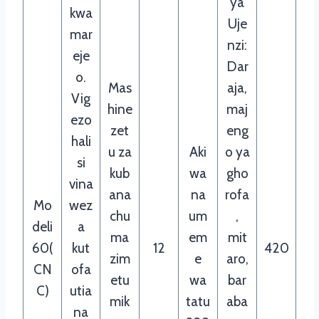
ya
kwa
Uje
mar
nzi:
eje
Dar
o.
Mas
aja,
Vig
hine
maj
ezo
zet
eng
hali
u za
Aki
o ya
si
kub
wa
gho
vina
ana
na
rofa
Mo
wez
chu
um
,
deli
a
ma
em
mit
60(
kut
12
420
zim
e
aro,
CN
ofa
etu
wa
bar
C)
utia
mik
tatu
aba
na