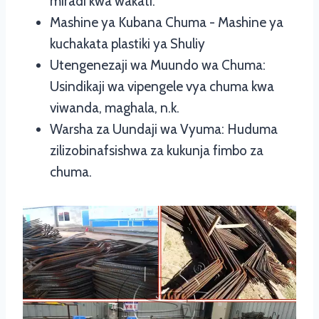
miradi kwa wakati.
Mashine ya Kubana Chuma - Mashine ya
kuchakata plastiki ya Shuliy
Utengenezaji wa Muundo wa Chuma:
Usindikaji wa vipengele vya chuma kwa
viwanda, maghala, n.k.
Warsha za Uundaji wa Vyuma: Huduma
zilizobinafsishwa za kukunja fimbo za
chuma.