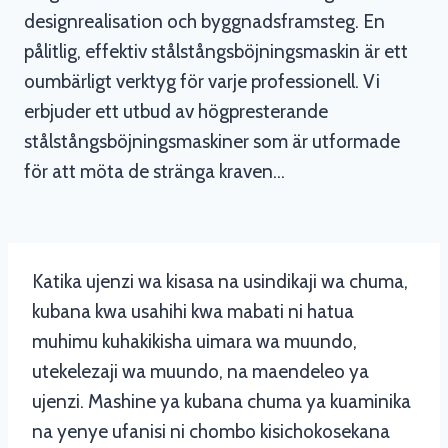
designrealisation och byggnadsframsteg. En
pålitlig, effektiv stålstångsböjningsmaskin är ett
oumbärligt verktyg för varje professionell. Vi
erbjuder ett utbud av högpresterande
stålstångsböjningsmaskiner som är utformade
för att möta de stränga kraven…
Katika ujenzi wa kisasa na usindikaji wa chuma,
kubana kwa usahihi kwa mabati ni hatua
muhimu kuhakikisha uimara wa muundo,
utekelezaji wa muundo, na maendeleo ya
ujenzi. Mashine ya kubana chuma ya kuaminika
na yenye ufanisi ni chombo kisichokosekana