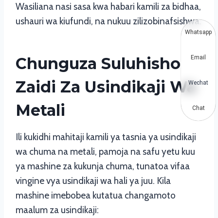
Wasiliana nasi sasa kwa habari kamili za bidhaa,
ushauri wa kiufundi, na nukuu zilizobinafsishwa.
Whatsapp
Chunguza Suluhisho
Email
Zaidi Za Usindikaji Wa
Wechat
Metali
Chat
Ili kukidhi mahitaji kamili ya tasnia ya usindikaji
wa chuma na metali, pamoja na safu yetu kuu
ya mashine za kukunja chuma, tunatoa vifaa
vingine vya usindikaji wa hali ya juu. Kila
mashine imebobea kutatua changamoto
maalum za usindikaji: