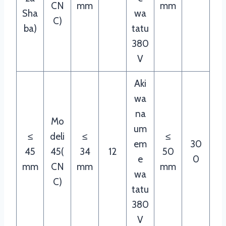
CN
mm
mm
Sha
wa
C)
ba)
tatu
380
V
Aki
wa
na
Mo
um
≤
deli
≤
≤
em
30
45
45(
34
12
50
e
0
mm
CN
mm
mm
wa
C)
tatu
380
V