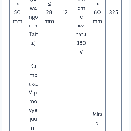
<
≤
<
wa
em
50
28
12
60
325
ngo
e
mm
mm
mm
cha
wa
Taif
tatu
a)
380
V
Ku
mb
uka:
Vipi
mo
vya
Mira
juu
di
ni