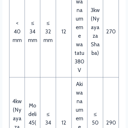
wa
na
3kw
um
(Ny
<
≤
≤
em
aya
40
34
32
12
270
e
za
mm
mm
mm
wa
Sha
tatu
ba)
380
V
Aki
wa
4kw
na
Mo
(Ny
um
deli
≤
≤
aya
em
45(
34
12
50
290
za
e