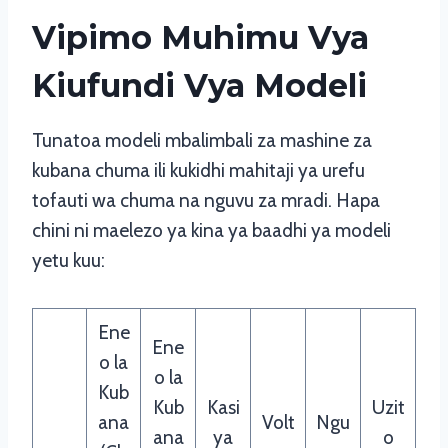
Vipimo Muhimu Vya
Kiufundi Vya Modeli
Tunatoa modeli mbalimbali za mashine za
kubana chuma ili kukidhi mahitaji ya urefu
tofauti wa chuma na nguvu za mradi. Hapa
chini ni maelezo ya kina ya baadhi ya modeli
yetu kuu:
Ene
Ene
o la
o la
Kub
Kub
Kasi
Uzit
ana
Volt
Ngu
ana
ya
o