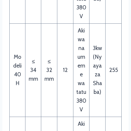
380
V
Aki
wa
na
3kw
Mo
um
(Ny
≤
≤
deli
em
aya
34
32
12
255
40
e
za
mm
mm
H
wa
Sha
tatu
ba)
380
V
Aki