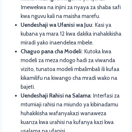
Imewekwa na injini za nyaya za shaba safi
kwa nguvu kali na maisha marefu.
Uendeshaji wa Ufanisi wa Juu
: Kasi ya
kubana ya mara 12 kwa dakika inahakikisha
miradi yako inaendelea mbele.
Chaguo pana cha Modeli
: Kutoka kwa
modeli za meza ndogo hadi za viwanda
vizito, tunatoa modeli mbalimbali ili kufaa
kikamilifu na kiwango cha mradi wako na
bajeti.
Uendeshaji Rahisi na Salama
: Interfasi za
mtumiaji rahisi na miundo ya kibinadamu
huhakikisha wafanyakazi wanaweza
kuanza kwa urahisi na kufanya kazi kwa
usalama na ufanisi.