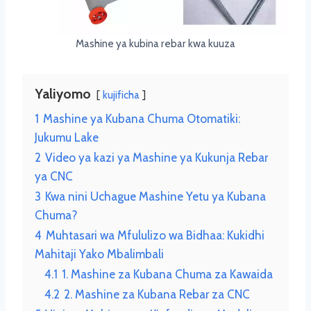
Mashine ya kubina rebar kwa kuuza
Yaliyomo
kujificha
1
Mashine ya Kubana Chuma Otomatiki:
Jukumu Lake
2
Video ya kazi ya Mashine ya Kukunja Rebar
ya CNC
3
Kwa nini Uchague Mashine Yetu ya Kubana
Chuma?
4
Muhtasari wa Mfululizo wa Bidhaa: Kukidhi
Mahitaji Yako Mbalimbali
4.1
1. Mashine za Kubana Chuma za Kawaida
4.2
2. Mashine za Kubana Rebar za CNC