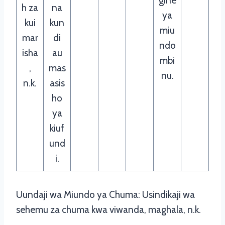
gine
h za
na
ya
kui
kun
miu
mar
di
ndo
isha
au
mbi
,
mas
nu.
n.k.
asis
ho
ya
kiuf
und
i.
Uundaji wa Miundo ya Chuma: Usindikaji wa
sehemu za chuma kwa viwanda, maghala, n.k.