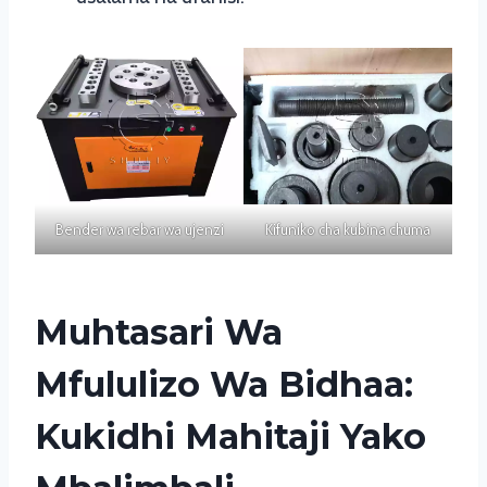
Bender wa rebar wa ujenzi
Kifuniko cha kubina chuma
Muhtasari Wa
Mfululizo Wa Bidhaa:
Kukidhi Mahitaji Yako