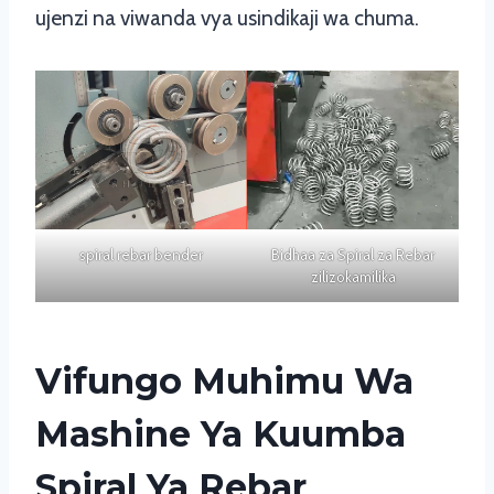
ujenzi na viwanda vya usindikaji wa chuma.
spiral rebar bender
Bidhaa za Spiral za Rebar
zilizokamilika
Vifungo Muhimu Wa
Mashine Ya Kuumba
Spiral Ya Rebar