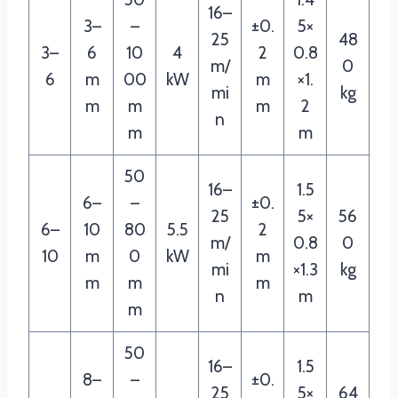
16–
3–
–
±0.
5×
25
48
3–
6
10
4
2
0.8
m/
0
6
m
00
kW
m
×1.
mi
kg
m
m
m
2
n
m
m
50
16–
1.5
6–
–
±0.
25
5×
56
6–
10
80
5.5
2
m/
0.8
0
10
m
0
kW
m
mi
×1.3
kg
m
m
m
n
m
m
50
16–
1.5
8–
–
±0.
25
5×
64