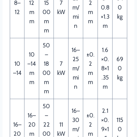
8–
12
15
7
2
m/
0.8
0
12
m
00
kW
m
mi
×1.3
kg
m
m
m
n
m
m
50
16–
1.6
10
–
±0.
25
×0.
69
10
–14
18
7
2
m/
8×1
0
–14
m
00
kW
m
mi
.35
kg
m
m
m
n
m
m
50
16–
2.1
16–
–
±0.
30
×0.
115
16–
20
22
11
2
m/
9×1
0
20
m
00
kW
m