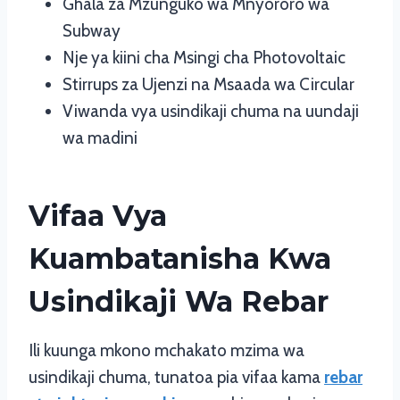
Ghala za Mzunguko wa Mnyororo wa
Subway
Nje ya kiini cha Msingi cha Photovoltaic
Stirrups za Ujenzi na Msaada wa Circular
Viwanda vya usindikaji chuma na uundaji
wa madini
Vifaa Vya
Kuambatanisha Kwa
Usindikaji Wa Rebar
Ili kuunga mkono mchakato mzima wa
usindikaji chuma, tunatoa pia vifaa kama
rebar