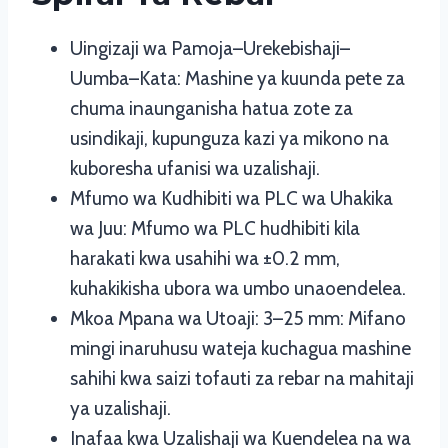
Uingizaji wa Pamoja–Urekebishaji–
Uumba–Kata: Mashine ya kuunda pete za
chuma inaunganisha hatua zote za
usindikaji, kupunguza kazi ya mikono na
kuboresha ufanisi wa uzalishaji.
Mfumo wa Kudhibiti wa PLC wa Uhakika
wa Juu: Mfumo wa PLC hudhibiti kila
harakati kwa usahihi wa ±0.2 mm,
kuhakikisha ubora wa umbo unaoendelea.
Mkoa Mpana wa Utoaji: 3–25 mm: Mifano
mingi inaruhusu wateja kuchagua mashine
sahihi kwa saizi tofauti za rebar na mahitaji
ya uzalishaji.
Inafaa kwa Uzalishaji wa Kuendelea na wa