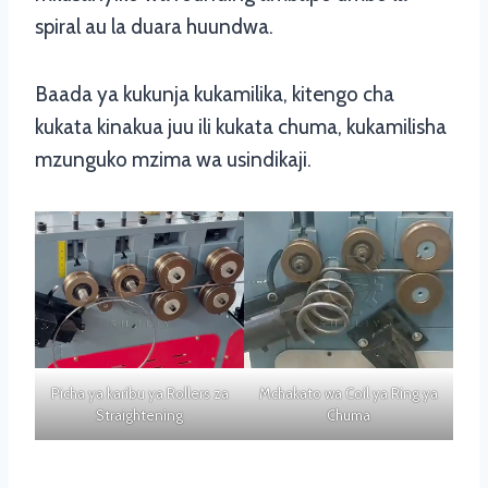
spiral au la duara huundwa.
Baada ya kukunja kukamilika, kitengo cha
kukata kinakua juu ili kukata chuma, kukamilisha
mzunguko mzima wa usindikaji.
Picha ya karibu ya Rollers za
Mchakato wa Coil ya Ring ya
Straightening
Chuma