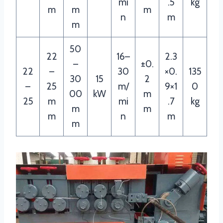
mi
.5
kg
m
m
m
n
m
m
50
22
16–
2.3
–
±0.
22
–
30
×0.
135
30
15
2
–
25
m/
9×1
0
00
kW
m
25
m
mi
.7
kg
m
m
m
n
m
m