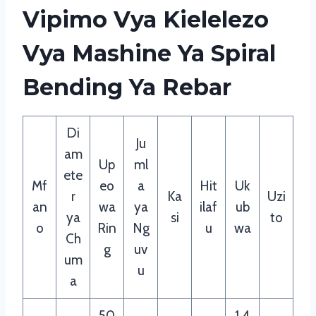
Vipimo Vya Kielelezo
Vya Mashine Ya Spiral
Bending Ya Rebar
Di
Ju
am
Up
ml
ete
Mf
eo
a
Hit
Uk
r
Ka
Uzi
an
wa
ya
ilaf
ub
ya
si
to
o
Rin
Ng
u
wa
Ch
g
uv
um
u
a
50
1.4