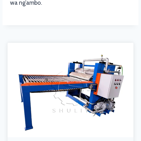
wa ng’ambo.