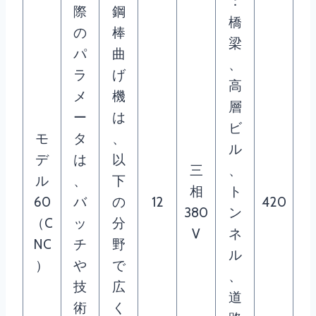
：
際
鋼
橋
の
棒
梁
パ
曲
、
ラ
げ
高
メ
機
層
ー
は
ビ
モ
タ
、
ル
デ
は
以
三
、
ル
、
下
相
ト
60
バ
の
12
420
380
ン
（C
ッ
分
V
ネ
NC
チ
野
ル
）
や
で
、
技
広
道
術
く