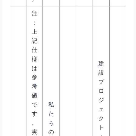
注
：
上
記
仕
様
建
は
設
参
プ
考
ロ
値
ジ
で
私
ェ
す
た
ク
。
ち
ト
実
の