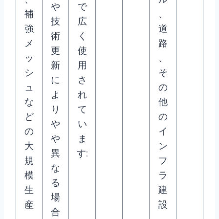
や
で
補
、
技
広
強
道
術
く
メ
路
更
使
ッ
、
新
用
シ
そ
に
さ
ュ
の
よ
れ
な
他
り
て
ど
の
や
い
の
イ
や
ま
大
ン
異
す:
規
フ
な
模
ラ
る
生
建
場
産
設
合