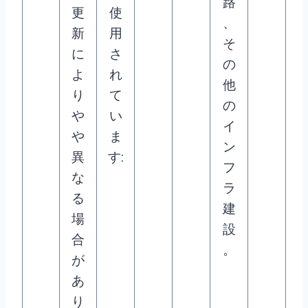
路
更
使
、
新
用
そ
に
さ
の
よ
れ
他
り
て
の
や
い
イ
や
ま
ン
異
す:
フ
な
ラ
る
建
場
設
合
。
が
あ
り