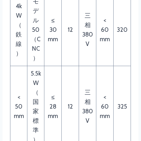
モ
4k
デ
W
三
ル
≤
<
（
相
50
30
12
60
320
鉄
380
（C
mm
mm
線
V
NC
）
）
5.5k
W
（
三
<
≤
<
国
相
50
28
12
60
325
家
380
mm
mm
mm
標
V
準
）