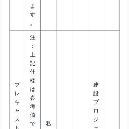
ま
す
。
注
：
上
記
仕
様
プ
建
は
レ
設
参
キ
プ
考
ャ
ロ
値
ス
ジ
で
私
ト
ェ