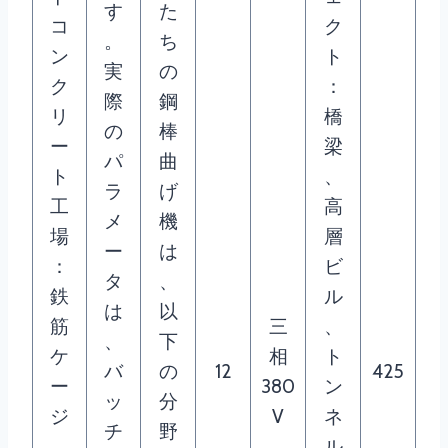
す
た
コ
ク
。
ち
ン
ト
実
の
ク
：
際
鋼
リ
橋
の
棒
ー
梁
パ
曲
ト
、
ラ
げ
工
高
メ
機
場
層
ー
は
：
ビ
タ
、
鉄
ル
は
以
筋
三
、
、
下
ケ
相
ト
バ
の
12
425
ー
380
ン
ッ
分
ジ
V
ネ
チ
野
、
ル