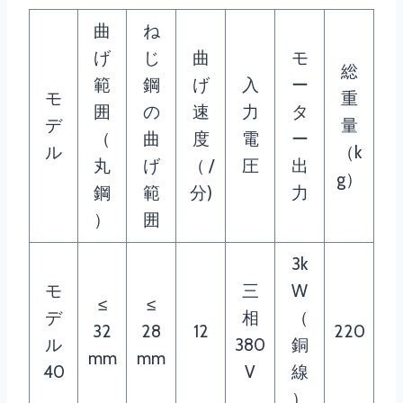
曲
ね
げ
じ
曲
モ
総
範
鋼
げ
入
ー
モ
重
囲
の
速
力
タ
デ
量
（
曲
度
電
ー
ル
（k
丸
げ
（ /
圧
出
g）
鋼
範
分)
力
）
囲
3k
モ
三
W
≤
≤
デ
相
（
32
28
12
220
ル
380
銅
mm
mm
40
V
線
）