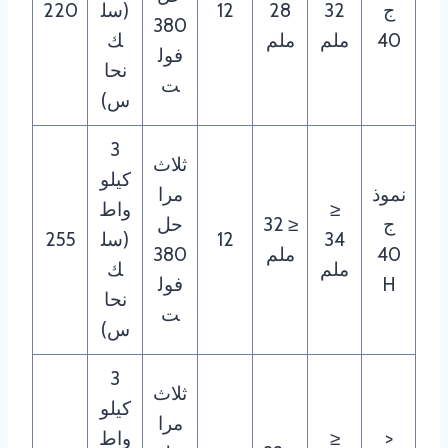
ج
32
28
12
(سل
220
380
40
ملم
ملم
ك
فول
نحا
ت
س)
3
ثلاث
كيلو
نموذ
مرا
≤
واط
ج
≤ 32
حل
34
12
(سل
255
40
ملم
380
ملم
ك
H
فول
نحا
ت
س)
3
ثلاث
كيلو
مرا
<
≤
واط