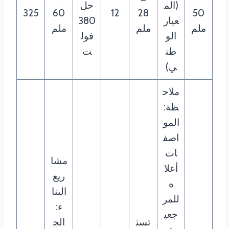
(الم
حل
325
60
12
28
50
عيار
380
ملم
ملم
ملم
الو
فول
طن
ت
ي)
ملاح
ظة:
المو
اصف
ات
مشا
أعلا
ريع
ه
البنا
للمر
ء:
جعي
تست
الج