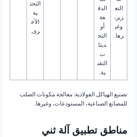
التحت
التع
الدف
ية
زيز،
عة
الأخ
وغي
أو
رى.
رها.
التح
ديثا
ت
التقن
ية.
تصنيع الهياكل الفولاذية: معالجة مكونات الصلب
للمصانع الصناعية، المستودعات، وغيرها.
مناطق تطبيق آلة ثني