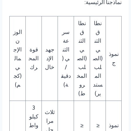
نماذجنا الرئيسية:
نطا
نطا
ق
ق
سر
الوز
الثن
الثن
عة
ن
ي
ي
الثن
جهد
قوة
الإج
نموذ
(الص
(الص
ي (
الإد
المح
مال
ج
لب
لب
/
خال
رك
ي
الم
المخ
دقيق
(كج
ستد
رو
ة)
م)
ير)
ط)
3
ثلاث
كيلو
مرا
نموذ
≤
≤
واط
حل