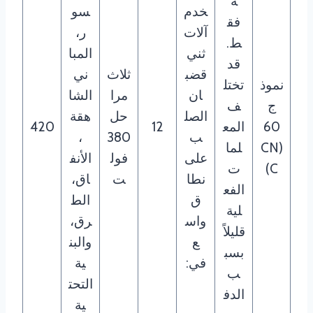
ة
خدم
سو
فق
آلات
ر،
ط.
ثني
المبا
قد
قضب
ثلاث
ني
نموذ
تختل
ان
مرا
الشا
ج
ف
الصل
حل
هقة
60
المع
12
420
ب
380
،
(CN
لما
على
فول
الأنف
C)
ت
نطا
ت
اق،
الفع
ق
الط
لية
واس
رق،
قليلاً
ع
والبن
بسب
في:
ية
ب
التحت
الدف
ية