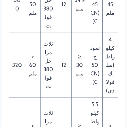
≤ 34
حل
30
50
12
45
45
ملم
380
0
ملم
(CN
ملم
فول
C)
ت
4
ثلاث
كيلو
نموذ
مرا
واط
ج
≤
<
حل
(سل
50
30
12
60
320
380
ك
(CN
ملم
ملم
فول
فولا
C)
ت
ذي)
5.5
كيلو
ثلاث
واط
مرا
<
≤
<