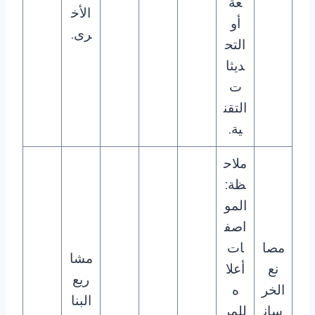
عة
الأخ
أو
رى.
التح
ديثا
ت
التقن
ية.
ملاح
ظة:
المو
اصف
مصا
ات
مشا
نع
أعلا
ريع
الخر
ه
البنا
سان
للمر