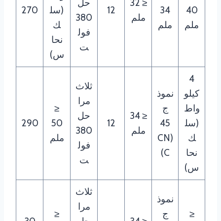
≤ 32
حل
40
34
12
(سل
270
ملم
380
ملم
ملم
ك
فول
نحا
ت
س)
4
ثلاث
كيلو
نموذ
مرا
واط
ج
≤
≤ 34
حل
(سل
45
12
50
290
ملم
380
ك
(CN
ملم
فول
نحا
C)
ت
س)
ثلاث
نموذ
مرا
≤
ج
≤