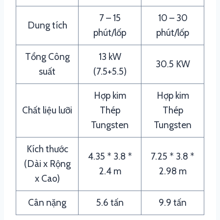
7 – 15
10 – 30
Dung tích
phút/lốp
phút/lốp
Tổng Công
13 kW
30.5 KW
suất
(7.5+5.5)
Hợp kim
Hợp kim
Chất liệu lưỡi
Thép
Thép
Tungsten
Tungsten
Kích thước
4.35 * 3.8 *
7.25 * 3.8 *
(Dài x Rộng
2.4 m
2.98 m
x Cao)
Cân nặng
5.6 tấn
9.9 tấn