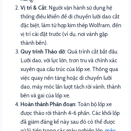
Vị trí & Cắt
: Người vận hành sử dụng hệ
thống điều khiển để di chuyển lưỡi dao cắt
đặc biệt, làm từ hợp kim thép Wolfram, đến
vị trí cài đặt trước (ví dụ, nơi vành gặp
thành bên).
Quy trình Tháo dỡ
: Quá trình cắt bắt đầu.
Lưỡi dao, với lực lớn, trơn tru và chính xác
xuyên qua cấu trúc của lốp xe. Thông qua
việc quay nền tảng hoặc di chuyển lưỡi
dao, máy móc lần lượt tách rời vành, thành
bên và gai của lốp xe.
Hoàn thành Phân đoạn
: Toàn bộ lốp xe
được tháo rời thành 4-6 phần. Các khối lốp
đã giảm đáng kể này sau đó có thể được
xử lý tiếp trong các máy nghiền lốp.
máy