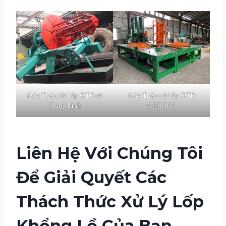
Máy Tháo dỡ Lốp OTR cỡ
Máy Tháo dỡ Lốp OTR
Trung bình
OTR-R63
Liên Hệ Với Chúng Tôi
Để Giải Quyết Các
Thách Thức Xử Lý Lốp
Khổng Lồ Của Bạn