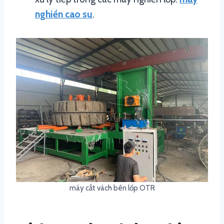
nghiền cao su
.
máy cắt vách bên lốp OTR