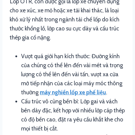
Lốp OTR, còn được gọi là lốp xe chuyên dụng
cho xe xúc, xe mỏ hoặc xe tải khai thác, là loại
khó xử lý nhất trong ngành tái chế lốp do kích
thước khổng lồ, lớp cao su cực dày và cấu trúc
thép gia cố nặng.
Vượt quá giới hạn kích thước: Đường kính
của chúng có thể lên đến vài mét và trọng
lượng có thể lên đến vài tấn, vượt xa cửa
mở tiếp nhận của các loại máy móc thông
thường
máy nghiền lốp xe phế liệu
.
Cấu trúc vô cùng bền bỉ: Lớp gai và vách
bên dày đặc, kết hợp với nhiều lớp cáp thép
có độ bền cao, đặt ra yêu cầu khắt khe cho
mọi thiết bị cắt.