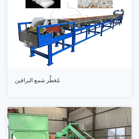
مُعَطِّر شمع البرافين