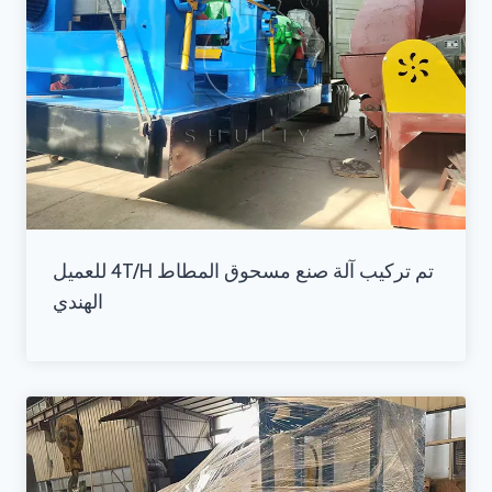
تم تركيب آلة صنع مسحوق المطاط 4T/H للعميل
الهندي