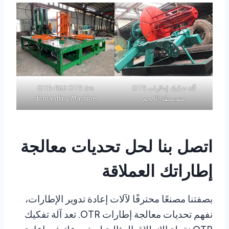
آلة تفكيك إطارات OTR
OTR-R63 OTR tire
متوسطة الحجم
dismantling Machine
اتصل بنا لحل تحديات معالجة
إطاراتك العملاقة
بصفتنا مصنعًا محترفًا لآلات إعادة تدوير الإطارات،
نفهم تحديات معالجة إطارات OTR. تعد آلة تفكيك