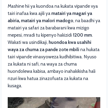
Mashine hii ya kuondoa na kukata vipande vya
tairi inafaa kwa ajili ya
matairi ya magari ya
abiria, matairi ya malori madogo
, na baadhi ya
matairi ya safari za barabarani kwa mizigo
mepesi, mradi tu kipenyo hakizidi
1200 mm
.
Wakati wa usindikaji,
huondoa kwa usahihi
waya za chuma za pande zote mbili
na hukata
tairi vipande vinavyoweza kudhibitiwa. Nyuso
za kukata ni safi, na waya za chuma
huondolewa kabisa, ambayo inahakikisha hali
nzuri kwa hatua zinazofuata za kukata na
kusaga.