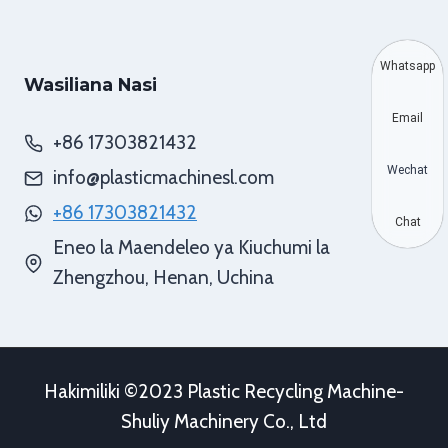
Whatsapp
Wasiliana Nasi
Email
+86 17303821432
Wechat
info@plasticmachinesl.com
+86 17303821432
Chat
Eneo la Maendeleo ya Kiuchumi la
Zhengzhou, Henan, Uchina
Hakimiliki ©2023 Plastic Recycling Machine-
Shuliy Machinery Co., Ltd