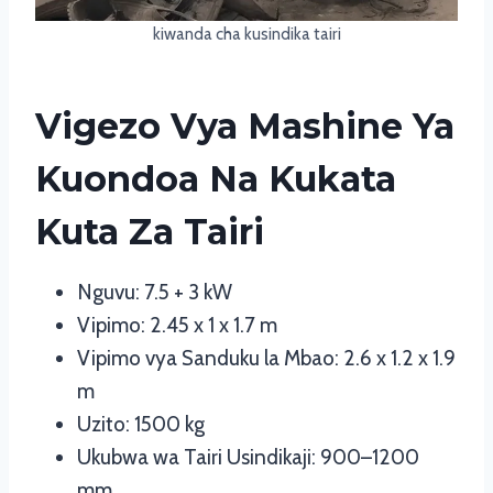
kiwanda cha kusindika tairi
Vigezo Vya Mashine Ya
Kuondoa Na Kukata
Kuta Za Tairi
Nguvu: 7.5 + 3 kW
Vipimo: 2.45 x 1 x 1.7 m
Vipimo vya Sanduku la Mbao: 2.6 x 1.2 x 1.9
m
Uzito: 1500 kg
Ukubwa wa Tairi Usindikaji: 900–1200
mm