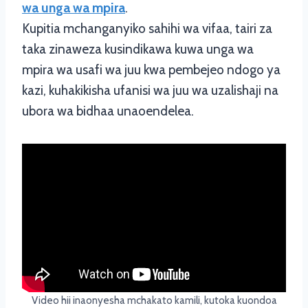
wa unga wa mpira
.
Kupitia mchanganyiko sahihi wa vifaa, tairi za
taka zinaweza kusindikawa kuwa unga wa
mpira wa usafi wa juu kwa pembejeo ndogo ya
kazi, kuhakikisha ufanisi wa juu wa uzalishaji na
ubora wa bidhaa unaoendelea.
Video hii inaonyesha mchakato kamili, kutoka kuondoa