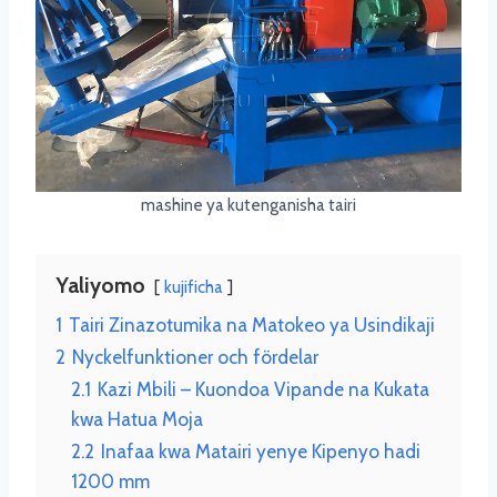
mashine ya kutenganisha tairi
Yaliyomo
kujificha
1
Tairi Zinazotumika na Matokeo ya Usindikaji
2
Nyckelfunktioner och fördelar
2.1
Kazi Mbili – Kuondoa Vipande na Kukata
kwa Hatua Moja
2.2
Inafaa kwa Matairi yenye Kipenyo hadi
1200 mm