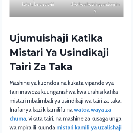
kukata kuta za tairi
däckbearbetningsanläggnin
g
Ujumuishaji Katika
Mistari Ya Usindikaji
Tairi Za Taka
Mashine ya kuondoa na kukata vipande vya
tairi inaweza kuunganishwa kwa urahisi katika
mistari mbalimbali ya usindikaji wa tairi za taka.
Inafanya kazi kikamilifu na
watoa waya za
chuma
, vikata tairi, na mashine za kusaga unga
wa mpira ili kuunda
mistari kamili ya uzalishaji