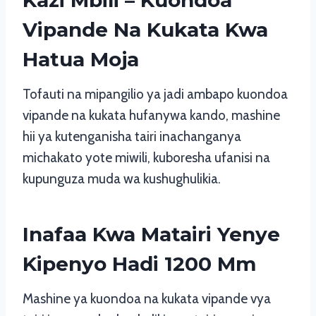
Kazi Mbili – Kuondoa
Vipande Na Kukata Kwa
Hatua Moja
Tofauti na mipangilio ya jadi ambapo kuondoa
vipande na kukata hufanywa kando, mashine
hii ya kutenganisha tairi inachanganya
michakato yote miwili, kuboresha ufanisi na
kupunguza muda wa kushughulikia.
Inafaa Kwa Matairi Yenye
Kipenyo Hadi 1200 Mm
Mashine ya kuondoa na kukata vipande vya