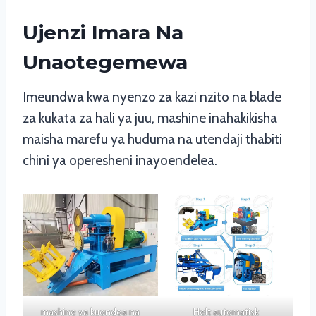
Ujenzi Imara Na
Unaotegemewa
Imeundwa kwa nyenzo za kazi nzito na blade
za kukata za hali ya juu, mashine inahakikisha
maisha marefu ya huduma na utendaji thabiti
chini ya operesheni inayoendelea.
mashine ya kuondoa na
Helt automatisk