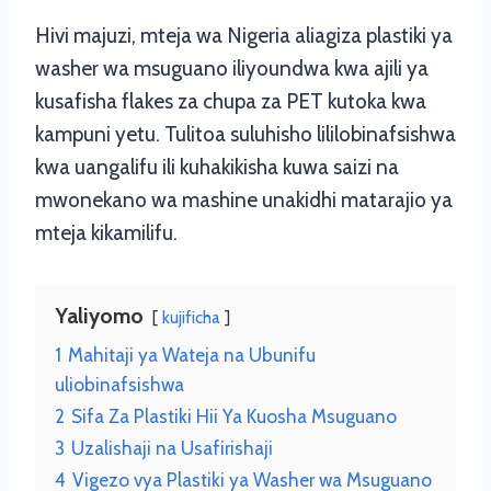
Hivi majuzi, mteja wa Nigeria aliagiza plastiki ya
washer wa msuguano iliyoundwa kwa ajili ya
kusafisha flakes za chupa za PET kutoka kwa
kampuni yetu. Tulitoa suluhisho lililobinafsishwa
kwa uangalifu ili kuhakikisha kuwa saizi na
mwonekano wa mashine unakidhi matarajio ya
mteja kikamilifu.
Yaliyomo
kujificha
1
Mahitaji ya Wateja na Ubunifu
uliobinafsishwa
2
Sifa Za Plastiki Hii Ya Kuosha Msuguano
3
Uzalishaji na Usafirishaji
4
Vigezo vya Plastiki ya Washer wa Msuguano