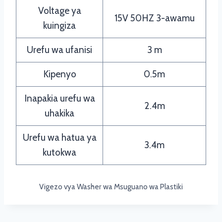
Voltage ya
15V 50HZ 3-awamu
kuingiza
Urefu wa ufanisi
3 m
Kipenyo
0.5m
Inapakia urefu wa
2.4m
uhakika
Urefu wa hatua ya
3.4m
kutokwa
Vigezo vya Washer wa Msuguano wa Plastiki