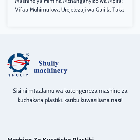
Mashine ya Mimina Mchanganyiko wa Mpira:
Vifaa Muhimu kwa Urejelezaji wa Gari la Taka
Sisi ni mtaalamu wa kutengeneza mashine za
kuchakata plastiki. karibu kuwasiliana nasi!
Mashine Za Kusafisha Plastiki