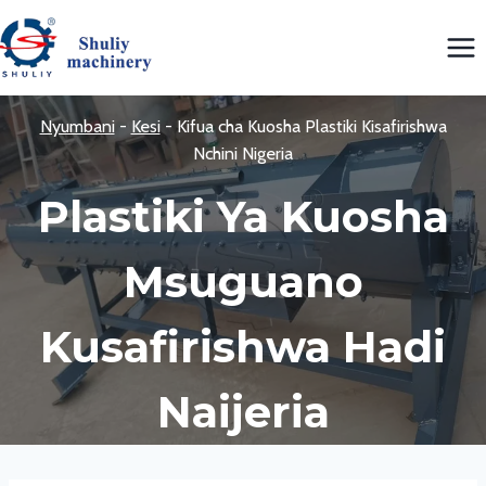
Skip
to
content
Nyumbani
-
Kesi
-
Kifua cha Kuosha Plastiki Kisafirishwa
Nchini Nigeria
Plastiki Ya Kuosha
Msuguano
Kusafirishwa Hadi
Naijeria