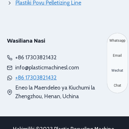
Plastiki Povu Pelletizing Line
Wasiliana Nasi
Whatsapp
Email
+86 17303821432
info@plasticmachinesl.com
Wechat
+86 17303821432
Chat
Eneo la Maendeleo ya Kiuchumi la
Zhengzhou, Henan, Uchina