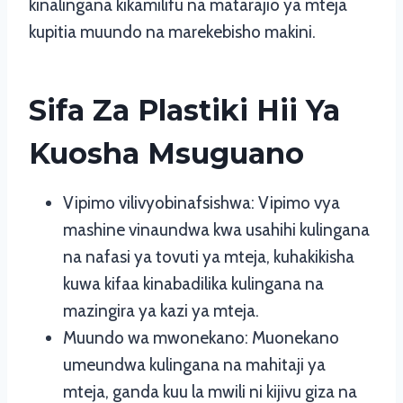
kinalingana kikamilifu na matarajio ya mteja
kupitia muundo na marekebisho makini.
Sifa Za Plastiki Hii Ya
Kuosha Msuguano
Vipimo vilivyobinafsishwa: Vipimo vya
mashine vinaundwa kwa usahihi kulingana
na nafasi ya tovuti ya mteja, kuhakikisha
kuwa kifaa kinabadilika kulingana na
mazingira ya kazi ya mteja.
Muundo wa mwonekano: Muonekano
umeundwa kulingana na mahitaji ya
mteja, ganda kuu la mwili ni kijivu giza na