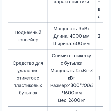
характеристики
-
в
о
Мощность: 3 кВт
Подъемный
Длина: 4000 мм
2
конвейер
Ширина: 600 мм
Снимите этикетку
Средство для
с бутылки
удаления
Мощность: 15 кВт+3
этикеток с
кВт
1
пластиковых
Размер:4300*
1000
бутылок
*1600 мм
Вес: 2600 кг