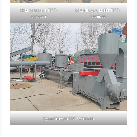
Измельчитель ПЭТ-
Машина для мойки ПЭТ-
бутылок
хлопьев
Сушилка для ПЭТ-хлопьев