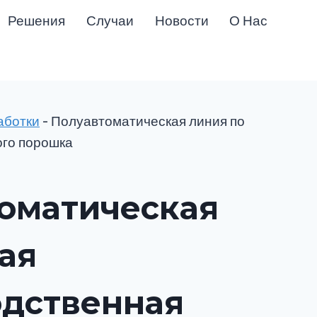
Решения
Случаи
Новости
О Нас
аботки
-
Полуавтоматическая линия по
ого порошка
оматическая
ая
дственная