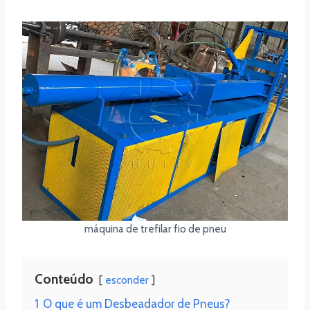
máquina de trefilar fio de pneu
Conteúdo
esconder
1
O que é um Desbeadador de Pneus?