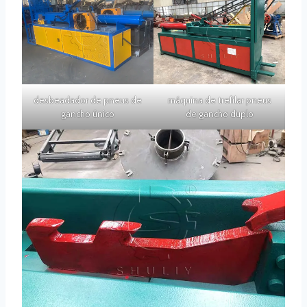
desbeadador de pneus de
máquina de trefilar pneus
gancho único
de gancho duplo