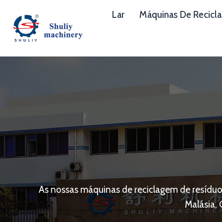
Skip
Lar
Máquinas De Recicl
to
content
As nossas máquinas de reciclagem de resíduos 
Malásia,