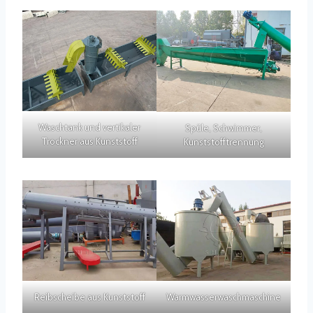
Waschtank und vertikaler
Spüle, Schwimmer,
Trockner aus Kunststoff
Kunststofftrennung
Reibscheibe aus Kunststoff
Warmwasserwaschmaschine