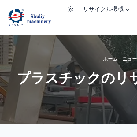
内
家
リサイクル機械
容
を
ス
キ
ッ
ホーム
-
ニュー
プ
プラスチックのリ