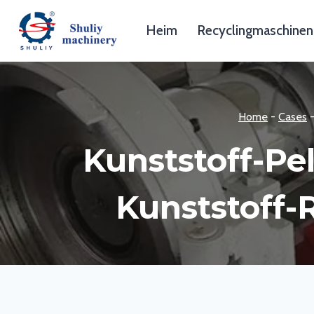
Zum
Inhalt
Heim
Recyclingmaschinen
springen
Home
-
Cases
Kunststoff-Pe
Kunststoff-