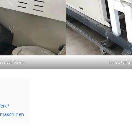
ine nach Ghana
Kunststoffgr
?
erk?
ngmaschinen