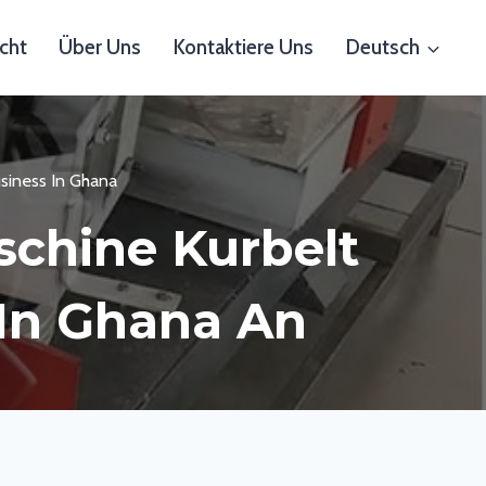
cht
Über Uns
Kontaktiere Uns
Deutsch
usiness In Ghana
schine Kurbelt
 In Ghana An