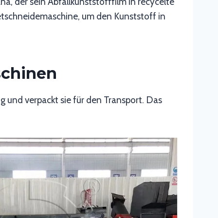
na, der sein Abfallkunststofffilm in recycelte
letschneidemaschine, um den Kunststoff in
schinen
g und verpackt sie für den Transport. Das