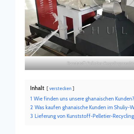
Kunststoff-Pelletier-Recyclingmasch
Inhalt
verstecken
1
Wie finden uns unsere ghanaischen Kunden
2
Was kaufen ghanaische Kunden im Shuliy-W
3
Lieferung von Kunststoff-Pelletier-Recycli