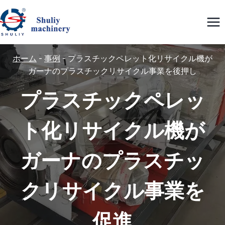
内
容
を
ス
ホーム
-
事例
-
プラスチックペレット化リサイクル機が
キ
ガーナのプラスチックリサイクル事業を後押し
ッ
プラスチックペレッ
プ
ト化リサイクル機が
ガーナのプラスチッ
クリサイクル事業を
促進