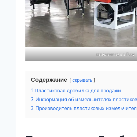
измельчитель в Гану
Содержание
скрывать
1
Пластиковая дробилка для продажи
2
Информация об измельчителях пластиков
3
Производитель пластиковых измельчите