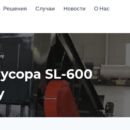
Решения
Случаи
Новости
О Нас
ну
усора SL-600
у