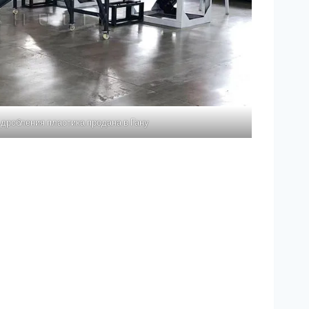
дробления пластика продана в Гану