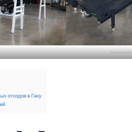
машина для 
ых отходов в Гану
лей