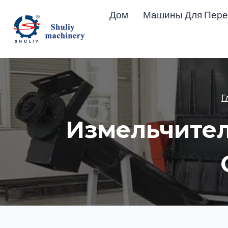
Перейти
Дом
Машины Для Пере
к
содержимому
Г
Измельчител