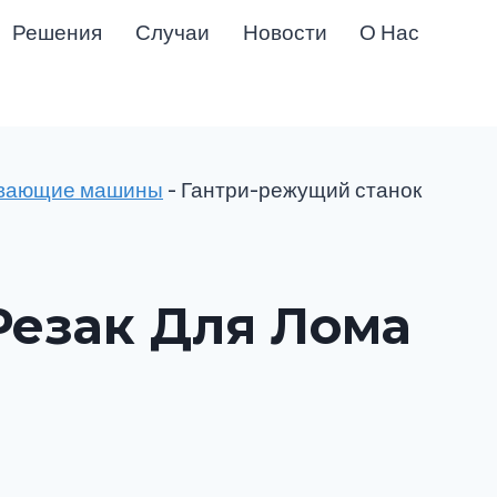
Решения
Случаи
Новости
О Нас
вающие машины
-
Гантри-режущий станок
Резак Для Лома
а