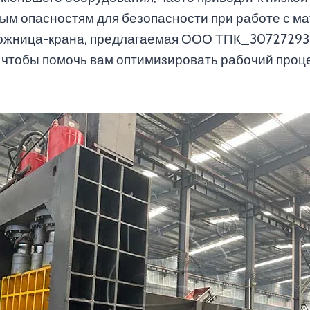
м опасностям для безопасности при работе с ма
Ножница-крана, предлагаемая ООО ТПК_30727293
 чтобы помочь вам оптимизировать рабочий проц