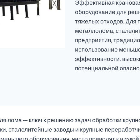
Эффективная крановая
оборудование для реш
тяжелых отходов. Для 
металлолома, сталели
предприятия, традицио
использование меньшег
эффективности, высок
потенциальной опасно
 лома — ключ к решению задач обработки крупно
ки, сталелитейные заводы и крупные переработч
е меньшего оборудования, часто приводят к низко