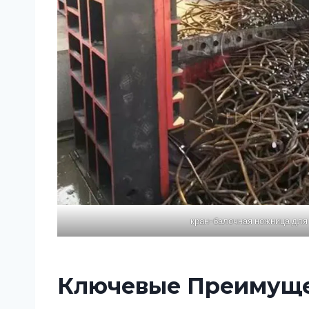
кран-балочная ножница для
Ключевые Преимуще