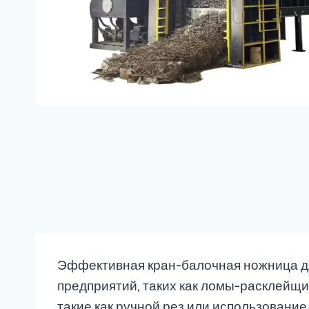
Эффективная кран-балочная ножница для
предприятий, таких как ломы-расклейщи
такие как ручной рез или использовани