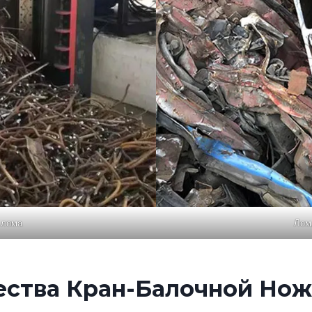
 лома
Лом
ства Кран-Балочной Ножн