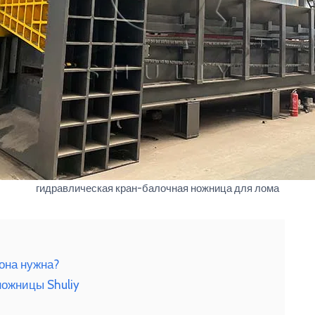
гидравлическая кран-балочная ножница для лома
 она нужна?
ожницы Shuliy