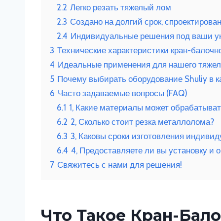
2.2
Легко резать тяжелый лом
2.3
Создано на долгий срок, спроектирова
2.4
Индивидуальные решения под ваши у
3
Технические характеристики кран-балочн
4
Идеальные применения для нашего тяжел
5
Почему выбирать оборудование Shuliy в к
6
Часто задаваемые вопросы (FAQ)
6.1
1, Какие материалы может обрабатыва
6.2
2, Сколько стоит резка металлолома?
6.3
3, Каковы сроки изготовления индив
6.4
4, Предоставляете ли вы установку и 
7
Свяжитесь с нами для решения!
Что Такое Кран-Бал