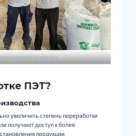
ские клиенты и наши инженеры
отке ПЭТ?
оизводства
льно увеличить степень переработки
ли получают доступ к более
сстановления продукции.