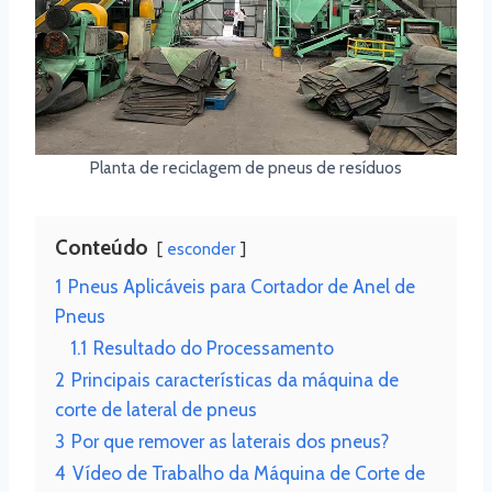
Planta de reciclagem de pneus de resíduos
Conteúdo
esconder
1
Pneus Aplicáveis para Cortador de Anel de
Pneus
1.1
Resultado do Processamento
2
Principais características da máquina de
corte de lateral de pneus
3
Por que remover as laterais dos pneus?
4
Vídeo de Trabalho da Máquina de Corte de