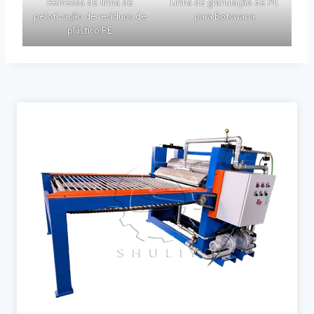
Remessa de linha de
Linha de granulação de PE
pelotização de resíduos de
para Botswana
plástico PE