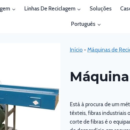
agem
Linhas De Reciclagem
Soluções
Cas
Português
Início
-
Máquinas de Reci
Máquina 
Está à procura de um méto
têxteis, fibras industria
corte de fibras é o equi