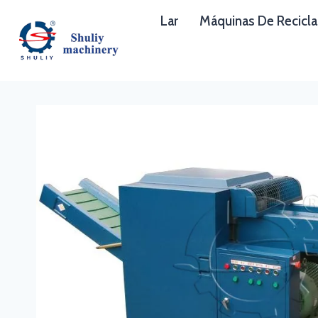
Skip
Lar
Máquinas De Recicl
to
content