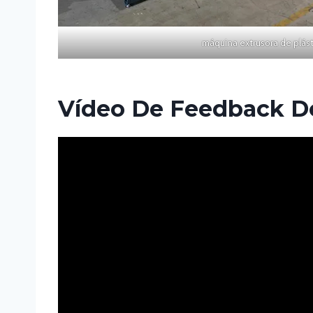
máquina extrusora de plást
Vídeo De Feedback Do