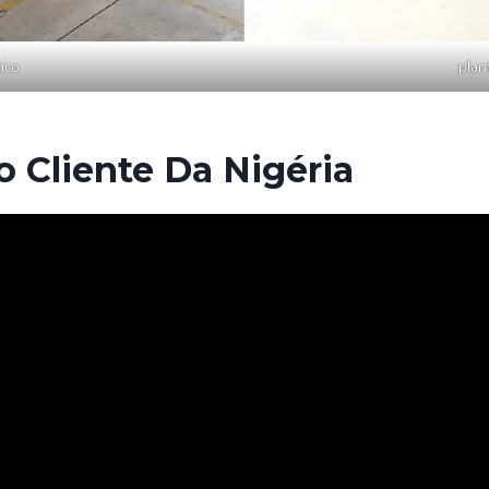
ico
plan
 Cliente Da Nigéria