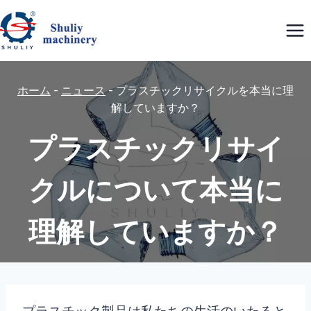
内
容
を
ス
ホーム
-
ニュース
-
プラスチックリサイクルを本当に理
キ
解していますか？
ッ
プ
プラスチックリサイ
クルについて本当に
理解していますか？