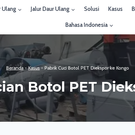
r Ulang
Jalur Daur Ulang
Solusi
Kasus
B
Bahasa Indonesia
Beranda
-
Kasus
-
Pabrik Cuci Botol PET Diekspor ke Kongo
ian Botol PET Die