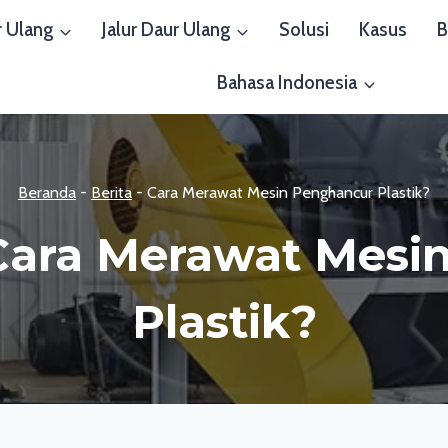
r Ulang
Jalur Daur Ulang
Solusi
Kasus
B
Bahasa Indonesia
Beranda
-
Berita
-
Cara Merawat Mesin Penghancur Plastik?
ara Merawat Mesi
Plastik?