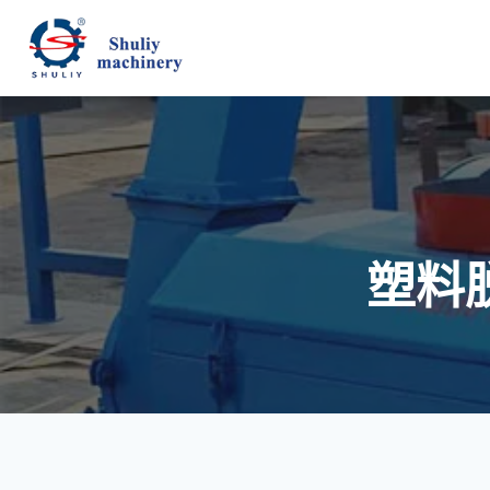
跳
到
内
容
塑料