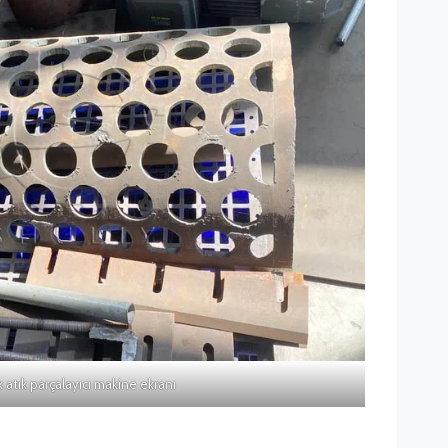
k atık parçalayıcı makine ekranı