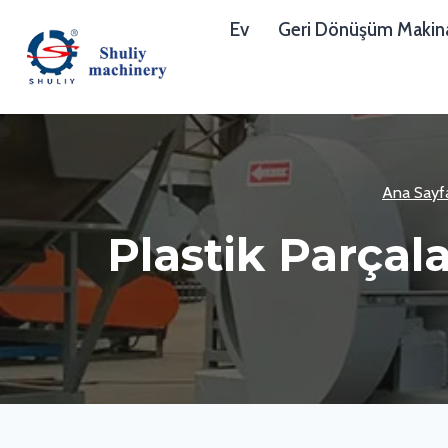
Skip
Ev
Geri Dönüşüm Makina
to
content
Ana Sayf
Plastik Parça