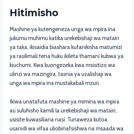
Hitimisho
Mashine ya kutengeneza unga wa mpira ina
jukumu muhimu katika urekebishaji wa matairi
ya taka, ikisaidia biashara kufanikisha matumizi
ya rasilimali tena huku ikileta thamani kubwa ya
kiuchumi. Kwa kuongezeka kwa msisitizo wa
ulinzi wa mazingira, tasnia ya uzalishaji wa
unga wa mpira ina mustakabali mzuri.
Ikiwa unatafuta mashine ya mimina wa mpira
au suluhisho kamili la urekebishaji wa matairi,
usisite kuwasiliana nasi. Tunaweza kutoa
usanidi wa vifaa uliobinafsishwa na msaada wa