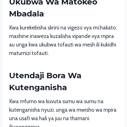
Ukubwa Wa Matokeo
Mbadala
Kwa kurekebisha skrini na vigezo vya mchakato,
mashine inaweza kuzalisha vipande vya mpira
au unga kwa ukubwa tofauti wa mesh ili kukidhi
matumizi tofauti.
Utendaji Bora Wa
Kutenganisha
Kwa mfumo wa kuvuta sumu wa sumu na
kutenganisha nyuzi, unga wa mwisho wa mpira
una usafi wa hali ya juu na thamani
iliyoongezwa.