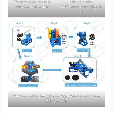
Mstari wa kuchakata taka
Helt automatisk
moja kwa moja wa taka
däckbearbetningsanläggnin
g
Mstari wa uzalishaji wa mpira wa moja kwa moja wa mpira wa
moja kwa moja