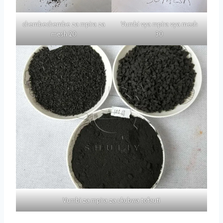
chembechembe za mpira za
Vumbi vya mpira vya mesh
mesh 20
30
Vumbi za mpira za ukubwa tofauti