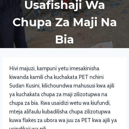
Usafishaji Wa
Chupa Za Maji Na
Bia
Hivi majuzi, kampuni yetu imesakinisha
kiwanda kamili cha kuchakata PET nchini
Sudan Kusini, kilichoundwa mahususi kwa ajili
ya kuchakata chupa za maji zilizotupwa na
chupa za bia. Kwa usaidizi wetu wa kiufundi,
mteja alifaulu kubadilisha chupa zilizotupwa
kuwa flakes za ubora wa juu za PET kwa ajili ya
usindikaji wa pili.