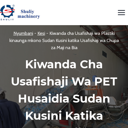
Skip
to
content
Nyumbani
-
Kesi
-
Kiwanda cha Usafishaji wa Plastiki
kinaunga mkono Sudan Kusini katika Usafishaji wa Chupa
za Maji na Bia
Kiwanda Cha
Usafishaji Wa PET
Husaidia Sudan
Kusini Katika