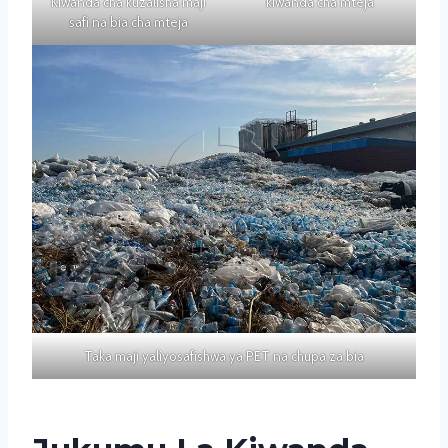
Kiwanda cha kuzalisha maji
kiwanda cha mteja
safi na bia cha mteja
Taka maji yaliyosafishwa ya PET na chupa za bia