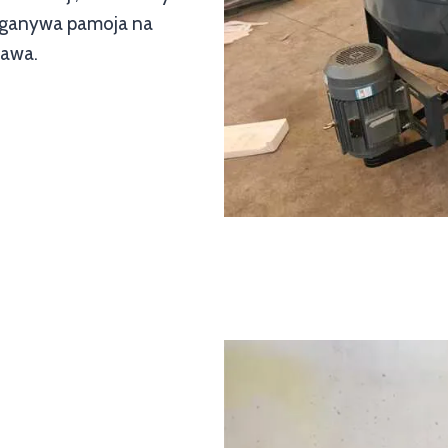
anganywa pamoja na
sawa.