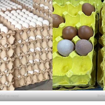
shaji wa mayai
Kruko