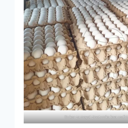
Krukor za mayai zinatumika kwa usafiri