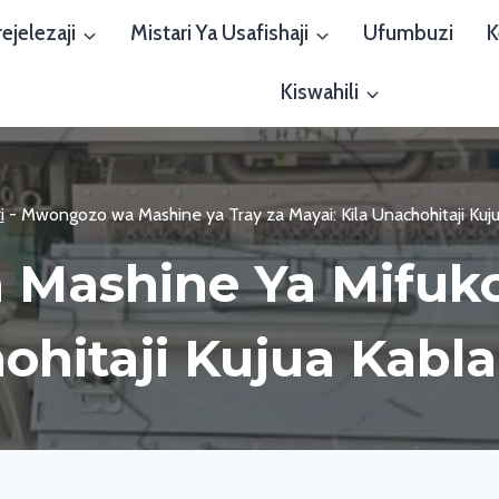
ejelezaji
Mistari Ya Usafishaji
Ufumbuzi
K
Kiswahili
i
-
Mwongozo wa Mashine ya Tray za Mayai: Kila Unachohitaji Kuj
ashine Ya Mifuko 
ohitaji Kujua Kabl