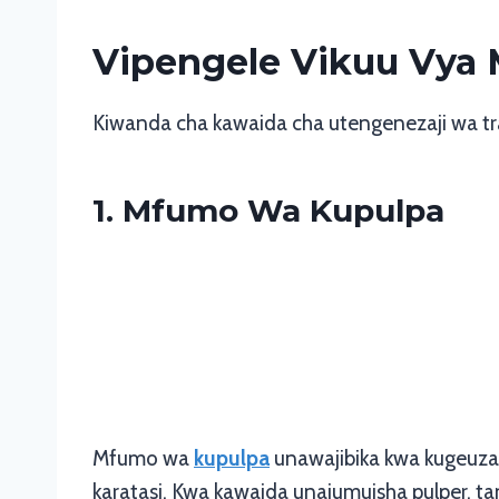
Vipengele Vikuu Vya M
Kiwanda cha kawaida cha utengenezaji wa t
1. Mfumo Wa Kupulpa
Mfumo wa
kupulpa
unawajibika kwa kugeuza 
karatasi. Kwa kawaida unajumuisha pulper, tank