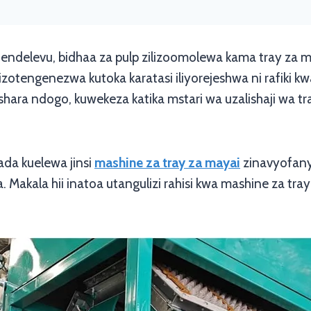
endelevu, bidhaa za pulp zilizoomolewa kama tray za ma
lizotengenezwa kutoka karatasi iliyorejeshwa ni rafiki k
hara ndogo, kuwekeza katika mstari wa uzalishaji wa tra
aada kuelewa jinsi
mashine za tray za mayai
zinavyofanya
 Makala hii inatoa utangulizi rahisi kwa mashine za tra