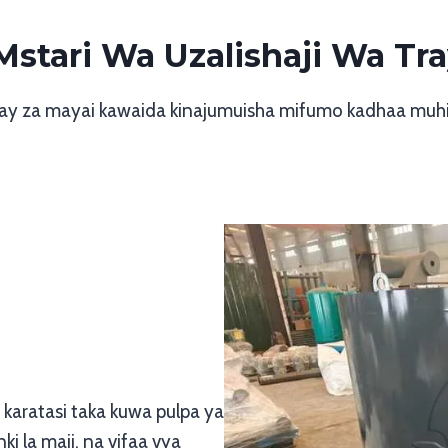
stari Wa Uzalishaji Wa Tr
ray za mayai kawaida kinajumuisha mifumo kadhaa muh
karatasi taka kuwa pulpa ya
i la maji, na vifaa vya