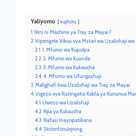
Yaliyomo
kujificha
1
Nini ni Mashine ya Tray za Mayai?
2
Vipengele Vikuu vya Mstari wa Uzalishaji wa
2.1
1. Mfumo wa Kupulpa
2.2
2. Mfumo wa Kuunda
2.3
3. Mfumo wa Kukausha
2.4
4. Mfumo wa Ufungashaji
3
Malighafi kwa Uzalishaji wa Tray za Mayai
4
Vigezo vya Kuzingatia Kabla ya Kununua Ma
4.1
Uwezo wa Uzalishaji
4.2
Njia ya Kukausha
4.3
Nafasi Inayopatikana
4.4
Strömförsörjning