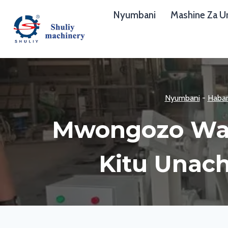
Skip
Nyumbani
Mashine Za Ur
to
content
Nyumbani
-
Habar
Mwongozo Wa M
Kitu Unach