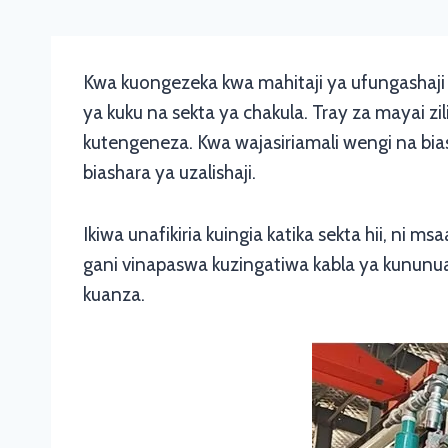
Kwa kuongezeka kwa mahitaji ya ufungashaji 
ya kuku na sekta ya chakula. Tray za mayai zi
kutengeneza. Kwa wajasiriamali wengi na bias
biashara ya uzalishaji.
Ikiwa unafikiria kuingia katika sekta hii, ni ms
gani vinapaswa kuzingatiwa kabla ya kununua.
kuanza.