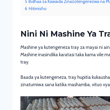
5
Bidhaa za Kawaida Zinazotengenezwa na Ma
6
Hitimisho
Nini Ni Mashine Ya Tr
Mashine ya kutengeneza tray za mayai ni aina
Mashine inasindika karatasi taka kama vile m
tray.
Baada ya kutengeneza, tray hupitia kukaush
zinatumiwa sana katika mashamba, vituo vya