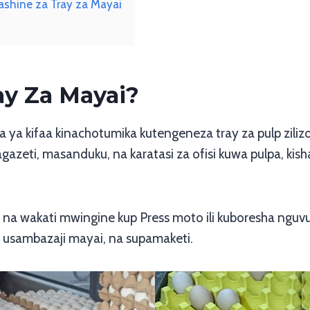
shine za Tray za Mayai
ay Za Mayai?
 ya kifaa kinachotumika kutengeneza tray za pulp zilizo
agazeti, masanduku, na karatasi za ofisi kuwa pulpa, ki
a na wakati mwingine kup Press moto ili kuboresha ng
 usambazaji mayai, na supamaketi.