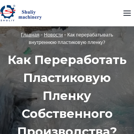
Перейти
к
содержимому
Главная
-
Новости
-
Как перерабатывать
внутреннюю пластиковую пленку?
Как Переработать
Пластиковую
Пленку
Собственного
Производства?