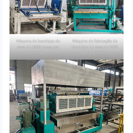
Máquina de bandejas de
Máquina de fabricação de
ovos de 1000 peças por
bandejas de ovos de 1500
hora
peças por hora