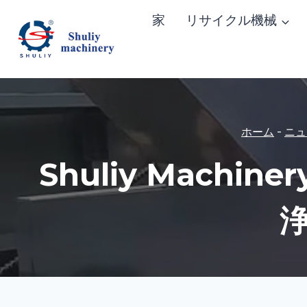
内
家
リサイクル機械
容
を
ス
キ
ッ
ホーム
-
ニュ
プ
Shuliy Mac