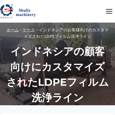
内
容
を
ス
ホーム
-
ケース
-
インドネシアのお客様向けのカスタマ
キ
イズされたLDPEフィルム洗浄ライン
ッ
インドネシアの顧客
プ
向けにカスタマイズ
されたLDPEフィルム
洗浄ライン