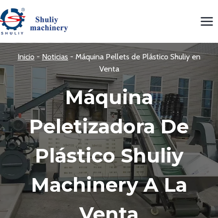
Saltar
al
contenido
Inicio
-
Noticias
-
Máquina Pellets de Plástico Shuliy en
Venta
Máquina
Peletizadora De
Plástico Shuliy
Machinery A La
Venta