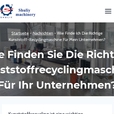
Zum
Inhalt
springen
Startseite
-
Nachrichten
-
Wie Finde Ich Die Richtige
Kunststoff-Recyclingmaschine Für Mein Unternehmen?
 Finden Sie Die Rich
ststoffrecyclingmasc
Für Ihr Unternehmen