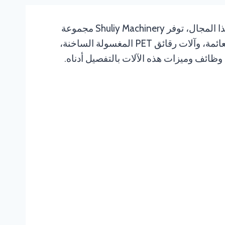
تعتبر غسالة الخردة البلاستيكية من المعدات الهامة التي لا غنى عنها في إعادة تدوير البلاستيك ومعالجته. في هذا المجال، توفر Shuliy Machinery مجموعة
واسعة من معدات غسيل البلاستيك المتقدمة، بما في ذلك خزانات غسيل البلاستيك PP PE، وخزانات الفصل العائمة، وآلات رقائق PET المغسولة الساخنة،
 وظائف وميزات هذه الآلات بالتفصيل أدناه.