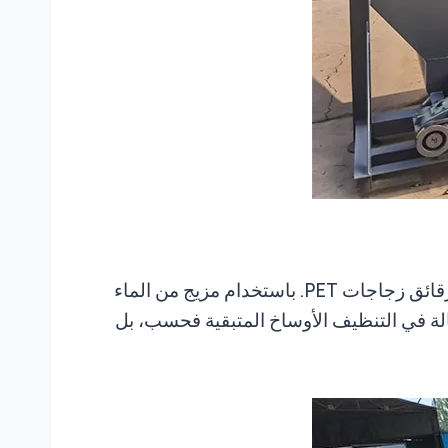
تعتبر آلة غسيل رقائق PET الساخنة من شركة شولي واحدة من أهم المعدات المستخدمة في خطوط غسيل رقائق زجاجات PET. باستخدام مزيج من الماء
 كامل. لا تزيل هذه الطريقة الفعالة في التنظيف الأوساخ المتبقية فحسب، بل