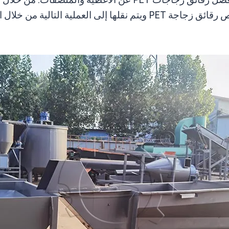
والملصقات المنفصلة على سطح الماء، بينما تغوص رقائق زجاجة PET ويتم