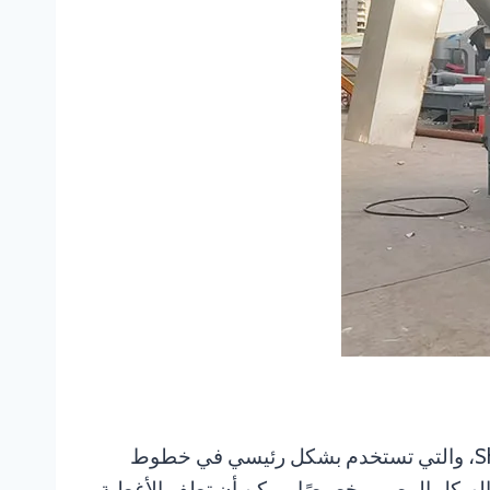
خزان فصل الحوض العائم هو عبارة عن آلة أخرى لغسل الخردة البلاستيكية مقدمة من شركة Shuliy Machinery، والتي تستخدم بشكل رئيسي في خطوط
ت PET عن الأغطية والملصقات. من خلال الهيكل المصمم خصيصًا، يمكن أن تطفو الأغطية