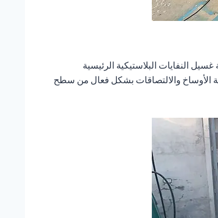
 غسالة الاحتكاك البلاستيكية المعاد تدويرها التي تقدمها شركة Shuliy Machinery هي آلة غسيل النفايات البلاستيكية الرئيسية
الة الأوساخ والالتصاقات بشكل فعال من سطح