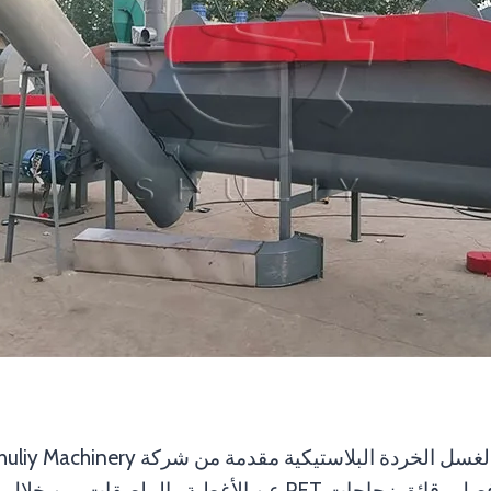
غسيل رقائق الزجاجات PET. وتتمثل مهمتها في فصل رقائق زجاجا