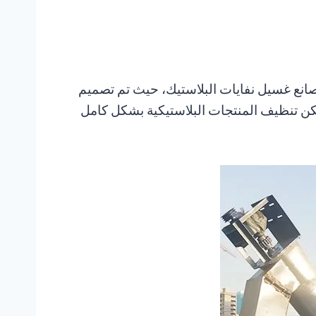
يك PP و PE. تُستخدم عادةً في مصانع غسيل نفايات البلاستيك، حيث تم تصميم
يمكن تنظيف المنتجات البلاستيكية بشكل كامل